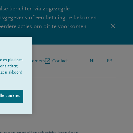
lse berichten via zogezegde
sgegevens of een betaling te bekomen.
eerdere acties om dit te voorkomen.
e en plaatsen
egrafenisondernemers
Contact
NL
FR
naliteiten;
aat u akkoord
lle cookies