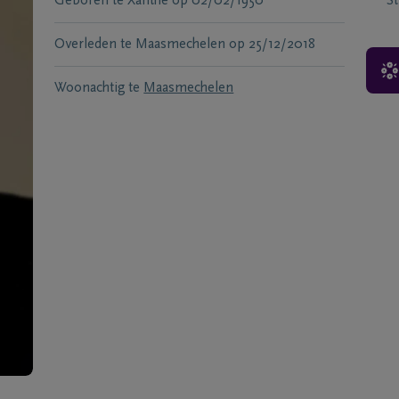
Geboren te
Xanthe
op
02/02/1950
S
Overleden te
Maasmechelen
op
25/12/2018
Woonachtig te
Maasmechelen