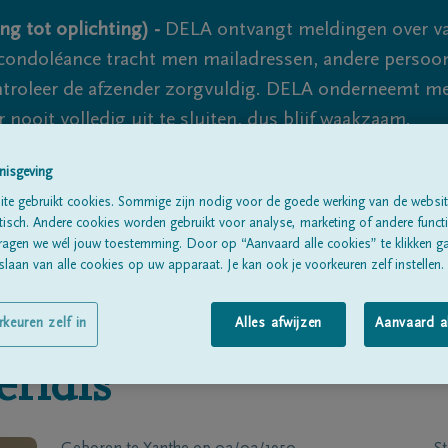
ng tot oplichting) -
DELA ontvangt meldingen over va
ondoléance tracht men mailadressen, andere persoon
controleer de afzender zorgvuldig. DELA onderneemt m
 nooit volledig uit te sluiten, dus blijf waakzaam.
nisgeving
te gebruikt cookies. Sommige zijn nodig voor de goede werking van de websit
Alle rouwberichten
Over ons
B
sch. Andere cookies worden gebruikt voor analyse, marketing of andere functio
ragen we wél jouw toestemming. Door op “Aanvaard alle cookies” te klikken g
laan van alle cookies op uw apparaat. Je kan ook je voorkeuren zelf instellen.
rkeuren zelf in
Alles afwijzen
Aanvaard a
eridis