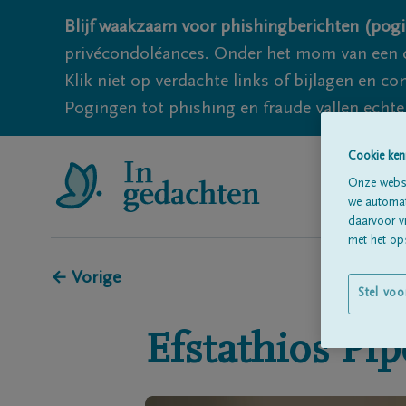
Blijf waakzaam voor phishingberichten (pogi
privécondoléances. Onder het mom van een c
Klik niet op verdachte links of bijlagen en 
Pogingen tot phishing en fraude vallen echter
Cookie ken
Onze websi
we automati
daarvoor v
met het ops
← Vorige
Stel voo
Efstathios
Pip