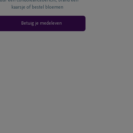
tuur een condoléancebericht, brand een
kaarsje of bestel bloemen
Betuig je medeleven