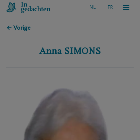
NL
FR
← Vorige
Anna
SIMONS