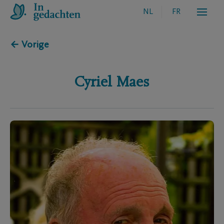
NL
FR
← Vorige
Cyriel
Maes