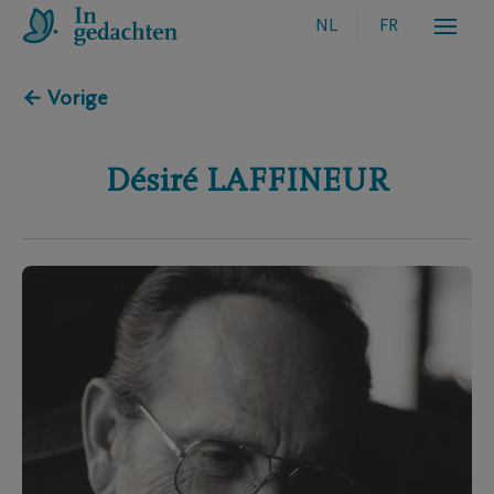
NL
FR
← Vorige
Désiré
LAFFINEUR