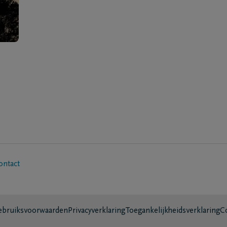
ontact
bruiksvoorwaarden
Privacyverklaring
Toegankelijkheidsverklaring
C