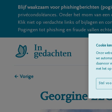
Blijf waakzaam voor phishingberichten (pogi
privécondoléances. Onder het mom van een c
Klik niet op verdachte links of bijlagen en 
Pogingen tot phishing en fraude vallen echter
Cookie ken
Onze websi
we automati
daarvoor v
met het ops
← Vorige
Stel voo
Georgine
EE