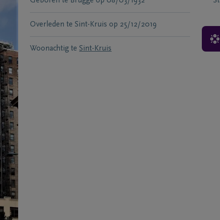
Geboren te
Brugge
op
08/03/1932
S
Overleden te
Sint-Kruis
op
25/12/2019
Woonachtig te
Sint-Kruis