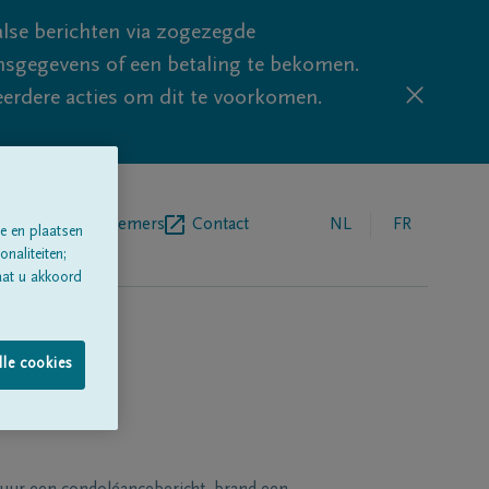
lse berichten via zogezegde
sgegevens of een betaling te bekomen.
eerdere acties om dit te voorkomen.
egrafenisondernemers
Contact
NL
FR
e en plaatsen
naliteiten;
aat u akkoord
lle cookies