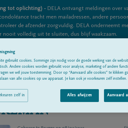
ng tot oplichting) -
DELA ontvangt meldingen over va
ondoléance tracht men mailadressen, andere persoon
controleer de afzender zorgvuldig. DELA onderneemt m
 nooit volledig uit te sluiten, dus blijf waakzaam.
nisgeving
Alle rouwberichten
Over ons
B
te gebruikt cookies. Sommige zijn nodig voor de goede werking van de websit
sch. Andere cookies worden gebruikt voor analyse, marketing of andere functio
ragen we wél jouw toestemming. Door op “Aanvaard alle cookies” te klikken g
laan van alle cookies op uw apparaat. Je kan ook je voorkeuren zelf instellen.
rkeuren zelf in
Alles afwijzen
Aanvaard a
CKEMAN