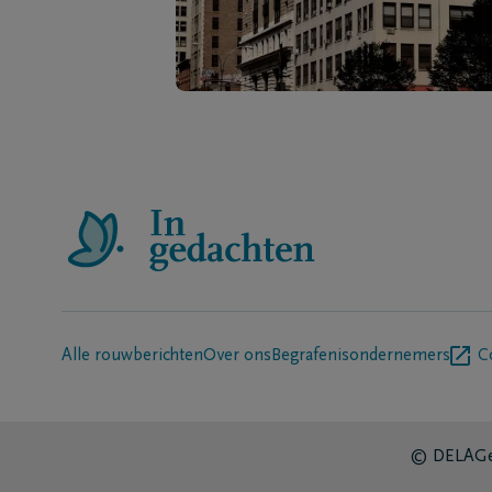
Alle rouwberichten
Over ons
Begrafenisondernemers
C
© DELA
Ge