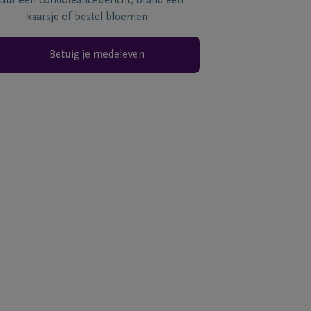
tuur een condoléancebericht, brand een
kaarsje of bestel bloemen
Betuig je medeleven