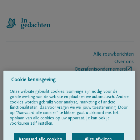
Alle rouwberichten
Over ons
Begrafenisondernemers
Contact
Cookie kennisgeving
Onze website gebruikt cookies. Sommige zijn nodig voor de
goede werking van de website en plaatsen we automatisch. Andere
Volg ons op
cookies worden gebruikt voor analyse, marketing of andere
functionaliteiten; daarvoor vragen we wél jouw toestemming. Door
op “Aanvaard alle cookies” te klikken gaat u akkoord met het
© DELA
opslaan van alle cookies op uw apparaat. Je kan ook je
voorkeuren zelf instellen.
Gebruiksvoorwaarden
Aanvaard alle cookies
Alles afwijzen