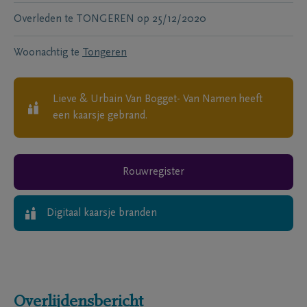
Overleden te
TONGEREN
op
25/12/2020
Woonachtig te
Tongeren
Lieve & Urbain Van Bogget- Van Namen
heeft
een kaarsje gebrand.
Rouwregister
Digitaal kaarsje branden
Overlijdensbericht