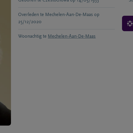
Geboren te
Czestochowa
op
14/05/1933
S
Overleden te
Mechelen-Aan-De-Maas
op
25/12/2020
Woonachtig te
Mechelen-Aan-De-Maas