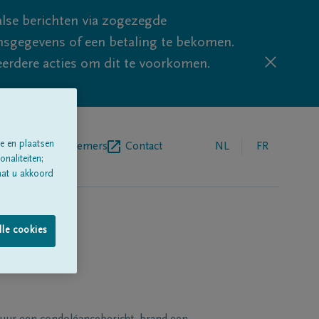
lse berichten via zogezegde
sgegevens of een betaling te bekomen.
eerdere acties om dit te voorkomen.
e en plaatsen
egrafenisondernemers
Contact
NL
FR
naliteiten;
aat u akkoord
lle cookies