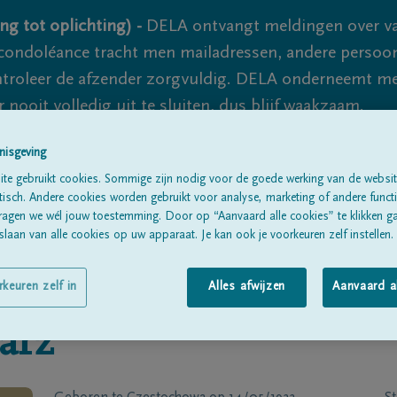
ng tot oplichting) -
DELA ontvangt meldingen over va
ondoléance tracht men mailadressen, andere persoon
controleer de afzender zorgvuldig. DELA onderneemt m
 nooit volledig uit te sluiten, dus blijf waakzaam.
nisgeving
te gebruikt cookies. Sommige zijn nodig voor de goede werking van de websit
Alle rouwberichten
Over ons
B
sch. Andere cookies worden gebruikt voor analyse, marketing of andere functio
ragen we wél jouw toestemming. Door op “Aanvaard alle cookies” te klikken g
laan van alle cookies op uw apparaat. Je kan ook je voorkeuren zelf instellen.
rkeuren zelf in
Alles afwijzen
Aanvaard a
larz