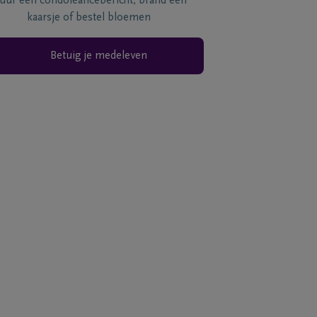
tuur een condoléancebericht, brand een
kaarsje of bestel bloemen
Betuig je medeleven