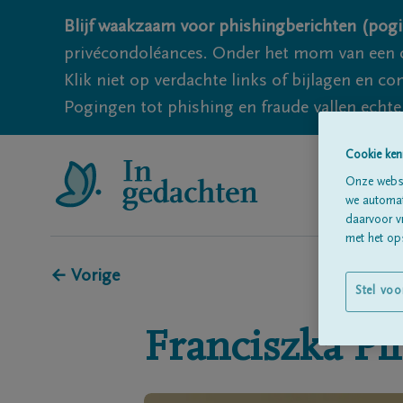
Blijf waakzaam voor phishingberichten (pogi
privécondoléances. Onder het mom van een c
Klik niet op verdachte links of bijlagen en 
Pogingen tot phishing en fraude vallen echter
Cookie ken
Onze websi
we automati
daarvoor v
met het ops
← Vorige
Stel voo
Franciszka
Pi