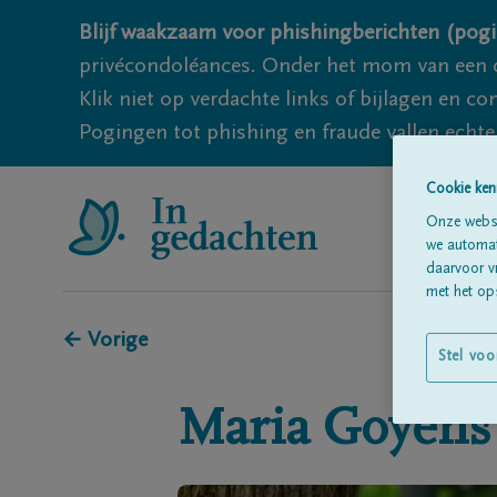
Blijf waakzaam voor phishingberichten (pogi
privécondoléances. Onder het mom van een c
Klik niet op verdachte links of bijlagen en 
Pogingen tot phishing en fraude vallen echter
Cookie ken
Onze websi
we automati
daarvoor v
met het ops
← Vorige
Stel voo
Maria
Goyens