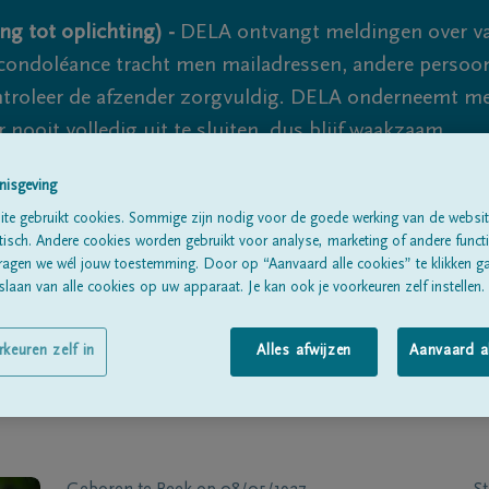
ng tot oplichting) -
DELA ontvangt meldingen over va
ondoléance tracht men mailadressen, andere persoon
controleer de afzender zorgvuldig. DELA onderneemt m
 nooit volledig uit te sluiten, dus blijf waakzaam.
nisgeving
te gebruikt cookies. Sommige zijn nodig voor de goede werking van de websit
Alle rouwberichten
Over ons
B
sch. Andere cookies worden gebruikt voor analyse, marketing of andere functio
ragen we wél jouw toestemming. Door op “Aanvaard alle cookies” te klikken g
laan van alle cookies op uw apparaat. Je kan ook je voorkeuren zelf instellen.
rkeuren zelf in
Alles afwijzen
Aanvaard a