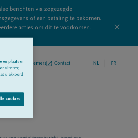
lse berichten via zogezegde
sgegevens of een betaling te bekomen.
eerdere acties om dit te voorkomen.
e en plaatsen
egrafenisondernemers
Contact
NL
FR
naliteiten;
aat u akkoord
lle cookies