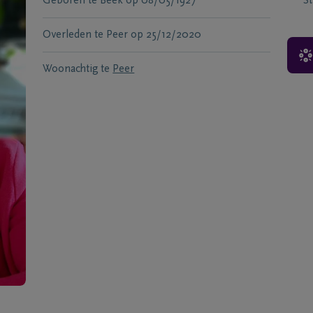
Geboren te
Beek
op
08/05/1927
S
Overleden te
Peer
op
25/12/2020
Woonachtig te
Peer