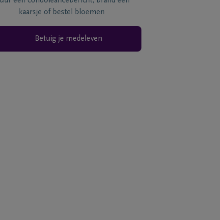
tuur een condoléancebericht, brand een
kaarsje of bestel bloemen
Betuig je medeleven