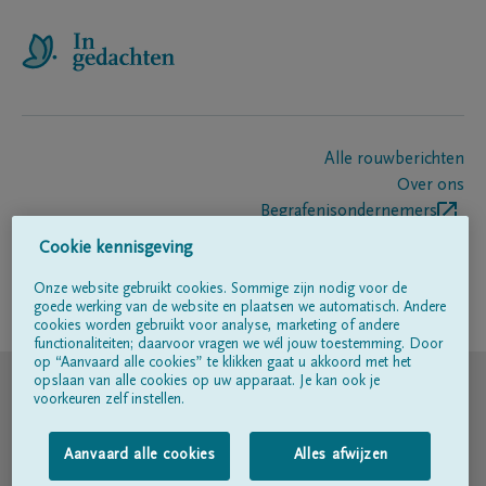
Alle rouwberichten
Over ons
Begrafenisondernemers
Contact
Cookie kennisgeving
Onze website gebruikt cookies. Sommige zijn nodig voor de
goede werking van de website en plaatsen we automatisch. Andere
Volg ons op
cookies worden gebruikt voor analyse, marketing of andere
functionaliteiten; daarvoor vragen we wél jouw toestemming. Door
op “Aanvaard alle cookies” te klikken gaat u akkoord met het
© DELA
opslaan van alle cookies op uw apparaat. Je kan ook je
voorkeuren zelf instellen.
Gebruiksvoorwaarden
Aanvaard alle cookies
Alles afwijzen
Privacyverklaring