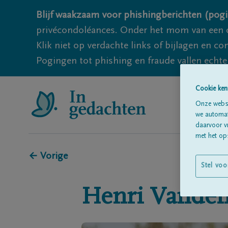
Blijf waakzaam voor phishingberichten (pogi
privécondoléances. Onder het mom van een c
Klik niet op verdachte links of bijlagen en 
Pogingen tot phishing en fraude vallen echter
Cookie ken
Onze websi
we automati
daarvoor v
met het ops
← Vorige
Stel voo
Henri
Vanden