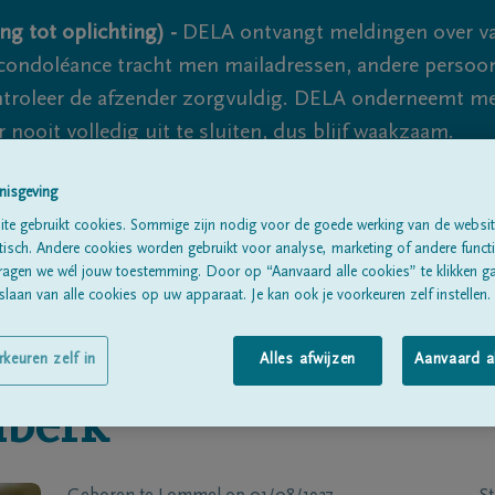
ng tot oplichting) -
DELA ontvangt meldingen over va
ondoléance tracht men mailadressen, andere persoon
controleer de afzender zorgvuldig. DELA onderneemt m
 nooit volledig uit te sluiten, dus blijf waakzaam.
nisgeving
Alle rouwberichten
Over ons
B
te gebruikt cookies. Sommige zijn nodig voor de goede werking van de websit
sch. Andere cookies worden gebruikt voor analyse, marketing of andere functio
ragen we wél jouw toestemming. Door op “Aanvaard alle cookies” te klikken g
laan van alle cookies op uw apparaat. Je kan ook je voorkeuren zelf instellen.
rkeuren zelf in
Alles afwijzen
Aanvaard a
berk