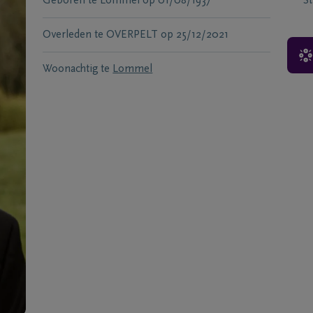
Geboren te
Lommel
op
01/08/1937
S
Overleden te
OVERPELT
op
25/12/2021
Woonachtig te
Lommel