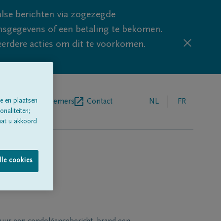
lse berichten via zogezegde
sgegevens of een betaling te bekomen.
eerdere acties om dit te voorkomen.
egrafenisondernemers
Contact
NL
FR
e en plaatsen
naliteiten;
aat u akkoord
lle cookies