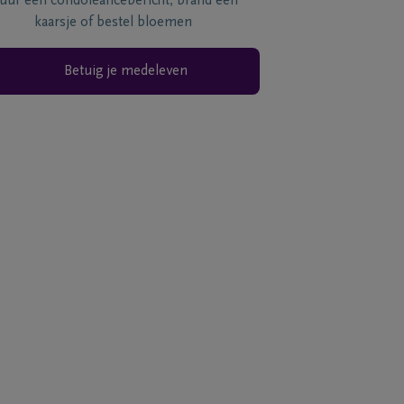
tuur een condoléancebericht, brand een
kaarsje of bestel bloemen
Betuig je medeleven