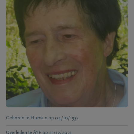
Geboren te
Humain
op
04/10/1932
Overleden te
AYE
op
25/12/2021