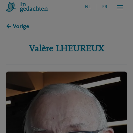
NL
FR
← Vorige
Valère
LHEUREUX