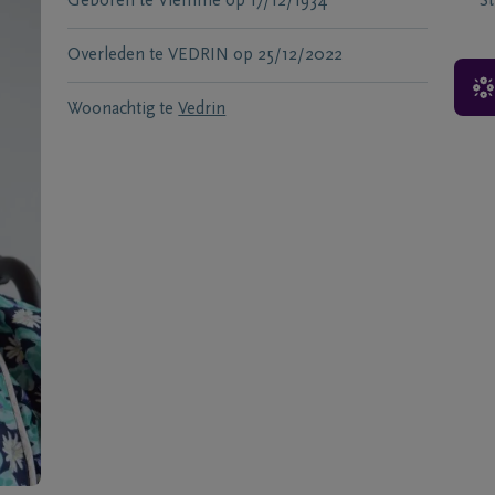
Geboren te
Viemme
op
17/12/1934
S
Overleden te
VEDRIN
op
25/12/2022
Woonachtig te
Vedrin