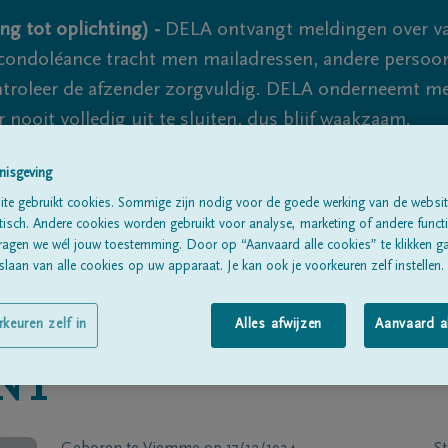
ng tot oplichting) -
DELA ontvangt meldingen over va
ondoléance tracht men mailadressen, andere persoon
controleer de afzender zorgvuldig. DELA onderneemt m
 nooit volledig uit te sluiten, dus blijf waakzaam.
nisgeving
te gebruikt cookies. Sommige zijn nodig voor de goede werking van de websit
Alle rouwberichten
Over ons
B
sch. Andere cookies worden gebruikt voor analyse, marketing of andere functio
ragen we wél jouw toestemming. Door op “Aanvaard alle cookies” te klikken g
laan van alle cookies op uw apparaat. Je kan ook je voorkeuren zelf instellen.
rkeuren zelf in
Alles afwijzen
Aanvaard a
NT