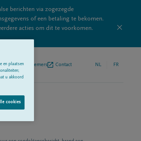
lse berichten via zogezegde
sgegevens of een betaling te bekomen.
eerdere acties om dit te voorkomen.
e en plaatsen
egrafenisondernemers
Contact
NL
FR
naliteiten;
aat u akkoord
lle cookies