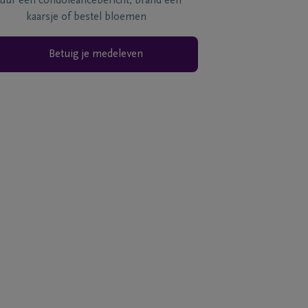
tuur een condoléancebericht, brand een
kaarsje of bestel bloemen
Betuig je medeleven