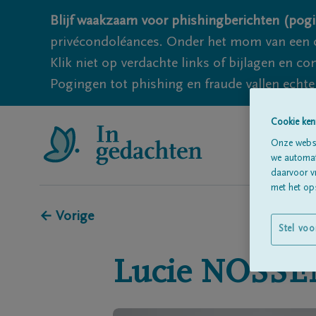
Blijf waakzaam voor phishingberichten (pogi
privécondoléances. Onder het mom van een c
Klik niet op verdachte links of bijlagen en 
Pogingen tot phishing en fraude vallen echter
Cookie ken
Onze websi
we automati
daarvoor v
met het ops
← Vorige
Stel voo
Lucie
NOSSE