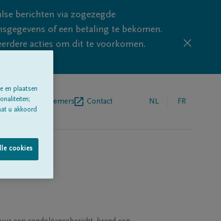
lse berichten via zogezegde
sgegevens of een betaling te bekomen.
eerdere acties om dit te voorkomen.
e en plaatsen
naliteiten;
egrafenisondernemers
Contact
NL
FR
aat u akkoord
lle cookies