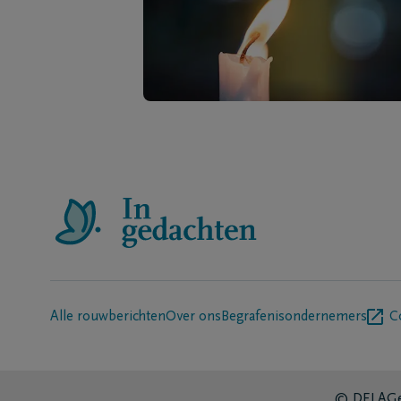
Alle rouwberichten
Over ons
Begrafenisondernemers
C
© DELA
Ge