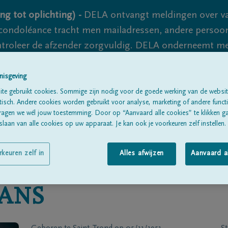
ng tot oplichting) -
DELA ontvangt meldingen over va
ondoléance tracht men mailadressen, andere persoon
controleer de afzender zorgvuldig. DELA onderneemt m
 nooit volledig uit te sluiten, dus blijf waakzaam.
nisgeving
te gebruikt cookies. Sommige zijn nodig voor de goede werking van de websit
sch. Andere cookies worden gebruikt voor analyse, marketing of andere functio
Alle rouwberichten
Over ons
B
ragen we wél jouw toestemming. Door op “Aanvaard alle cookies” te klikken g
laan van alle cookies op uw apparaat. Je kan ook je voorkeuren zelf instellen.
rkeuren zelf in
Alles afwijzen
Aanvaard a
ANS