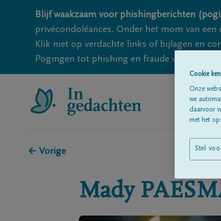
Blijf waakzaam voor phishingberichten (pogi
privécondoléances. Onder het mom van een c
Klik niet op verdachte links of bijlagen en 
Pogingen tot phishing en fraude vallen echter
Cookie ken
Onze websi
we automati
daarvoor v
met het ops
Stel voo
← Vorige
Mady
PAESM