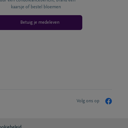
tuur een condoléancebericht, brand een
kaarsje of bestel bloemen
Betuig je medeleven
Volg ons op
ookiebeleid