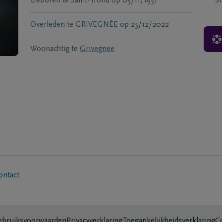
Geboren te
Saint-Trond
op
05/11/1951
S
Overleden te
GRIVEGNÉE
op
25/12/2022
Woonachtig te
Grivegnee
ontact
bruiksvoorwaarden
Privacyverklaring
Toegankelijkheidsverklaring
C