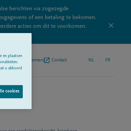
lse berichten via zogezegde
sgegevens of een betaling te bekomen.
eerdere acties om dit te voorkomen.
e en plaatsen
egrafenisondernemers
Contact
NL
FR
naliteiten;
aat u akkoord
lle cookies