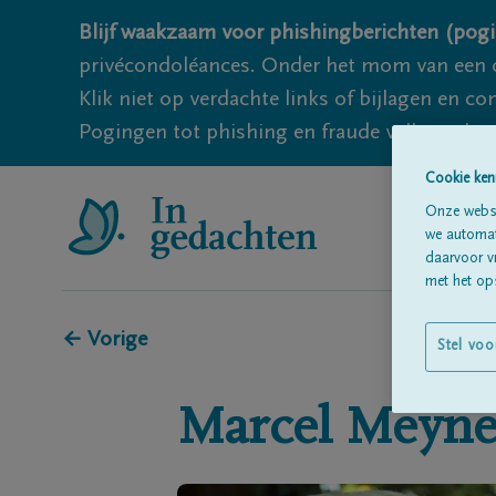
Blijf waakzaam voor phishingberichten (pogi
privécondoléances. Onder het mom van een c
Klik niet op verdachte links of bijlagen en 
Pogingen tot phishing en fraude vallen echter
Cookie ken
Onze websi
we automati
daarvoor v
met het ops
← Vorige
Stel voo
Marcel
Meyn