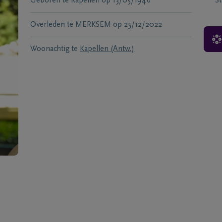
Geboren te
Kapellen
op
13/05/1946
S
Overleden te
MERKSEM
op
25/12/2022
Woonachtig te
Kapellen (Antw.)