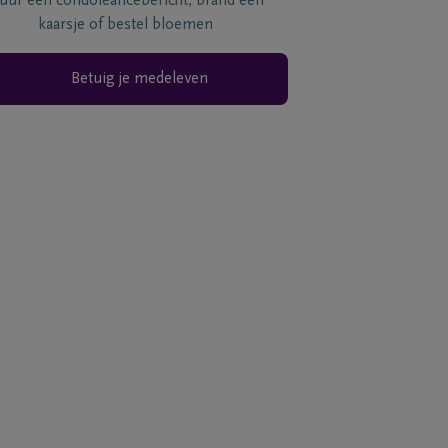
tuur een condoléancebericht, brand een
kaarsje of bestel bloemen
Betuig je medeleven