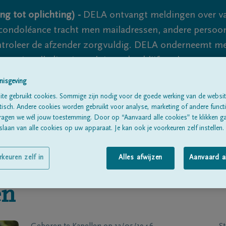
ng tot oplichting) -
DELA ontvangt meldingen over va
ondoléance tracht men mailadressen, andere persoon
controleer de afzender zorgvuldig. DELA onderneemt m
 nooit volledig uit te sluiten, dus blijf waakzaam.
nisgeving
te gebruikt cookies. Sommige zijn nodig voor de goede werking van de websit
Alle rouwberichten
Over ons
B
sch. Andere cookies worden gebruikt voor analyse, marketing of andere functio
ragen we wél jouw toestemming. Door op “Aanvaard alle cookies” te klikken g
laan van alle cookies op uw apparaat. Je kan ook je voorkeuren zelf instellen.
rkeuren zelf in
Alles afwijzen
Aanvaard a
en