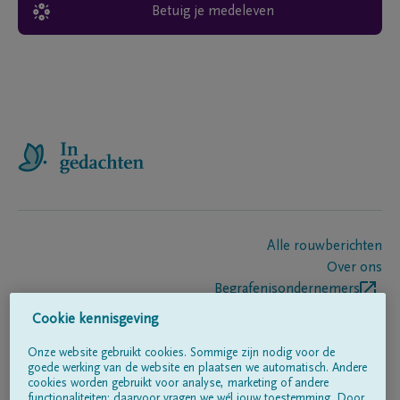
Betuig je medeleven
Alle rouwberichten
Over ons
Begrafenisondernemers
Contact
Cookie kennisgeving
Onze website gebruikt cookies. Sommige zijn nodig voor de
goede werking van de website en plaatsen we automatisch. Andere
Volg ons op
cookies worden gebruikt voor analyse, marketing of andere
functionaliteiten; daarvoor vragen we wél jouw toestemming. Door