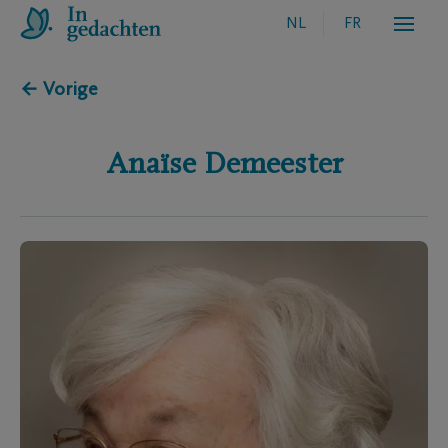
NL
FR
← Vorige
Anaïse
Demeester