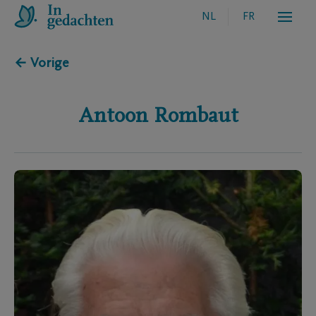
NL
FR
← Vorige
Antoon
Rombaut