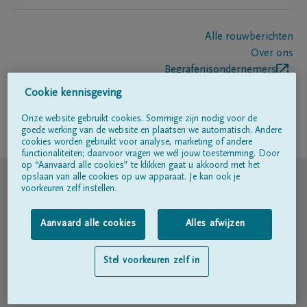
Alle rouwberichten
Over ons
Begrafenisondernemers
Contact
Cookie kennisgeving
Onze website gebruikt cookies. Sommige zijn nodig voor de
goede werking van de website en plaatsen we automatisch. Andere
Volg ons op
cookies worden gebruikt voor analyse, marketing of andere
functionaliteiten; daarvoor vragen we wél jouw toestemming. Door
op “Aanvaard alle cookies” te klikken gaat u akkoord met het
© DELA
opslaan van alle cookies op uw apparaat. Je kan ook je
voorkeuren zelf instellen.
Gebruiksvoorwaarden
Aanvaard alle cookies
Alles afwijzen
Privacyverklaring
Stel voorkeuren zelf in
Toegankelijkheidsverklaring
Cookiebeleid