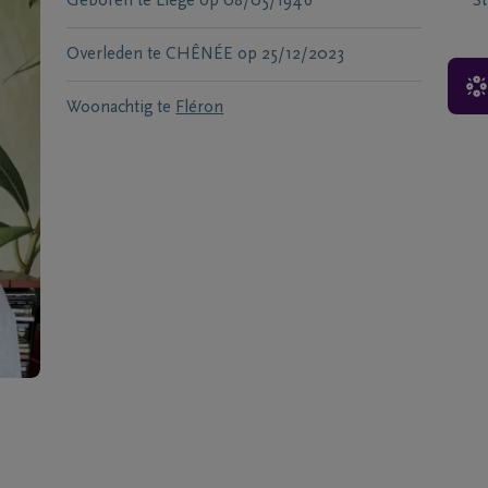
Geboren te
Liege
op
08/05/1946
S
Overleden te
CHÊNÉE
op
25/12/2023
Woonachtig te
Fléron