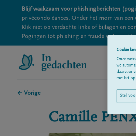
Blijf waakzaam voor phishingberichten (pogi
privécondoléances. Onder het mom van een c
Klik niet op verdachte links of bijlagen en 
Pogingen tot phishing en fraude vallen echter
Cookie ken
Onze websi
we automati
daarvoor v
met het ops
← Vorige
Stel voo
Camille
PEN