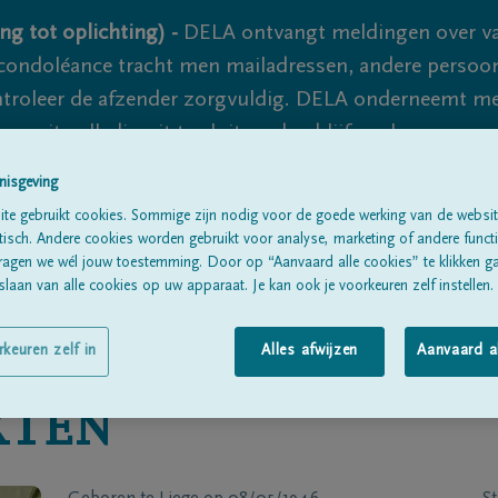
ng tot oplichting) -
DELA ontvangt meldingen over va
ondoléance tracht men mailadressen, andere persoon
controleer de afzender zorgvuldig. DELA onderneemt m
 nooit volledig uit te sluiten, dus blijf waakzaam.
nisgeving
te gebruikt cookies. Sommige zijn nodig voor de goede werking van de websit
Alle rouwberichten
Over ons
B
sch. Andere cookies worden gebruikt voor analyse, marketing of andere functio
ragen we wél jouw toestemming. Door op “Aanvaard alle cookies” te klikken g
laan van alle cookies op uw apparaat. Je kan ook je voorkeuren zelf instellen.
rkeuren zelf in
Alles afwijzen
Aanvaard a
XTEN