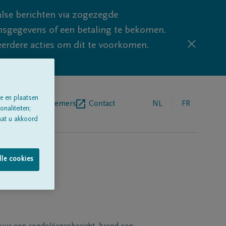
lse berichten via zogezegde
sgegevens of een betaling te bekomen.
eerdere acties om dit te voorkomen.
e en plaatsen
egrafenisondernemers
Contact
NL
FR
naliteiten;
aat u akkoord
lle cookies