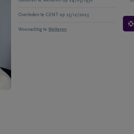
Geboren te
Wetteren
op
24/05/1936
S
Overleden te
GENT
op
25/12/2023
Woonachtig te
Wetteren