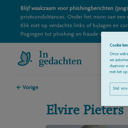
Blijf waakzaam voor phishingberichten (pogi
privécondoléances. Onder het mom van een c
Klik niet op verdachte links of bijlagen en 
Pogingen tot phishing en fraude vallen echter
Cookie ken
Onze websi
we automati
daarvoor v
met het ops
← Vorige
Stel voo
Elvire
Pieters