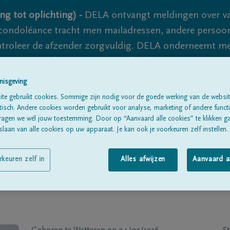
ng tot oplichting) -
DELA ontvangt meldingen over va
ondoléance tracht men mailadressen, andere persoon
controleer de afzender zorgvuldig. DELA onderneemt m
 nooit volledig uit te sluiten, dus blijf waakzaam.
nisgeving
te gebruikt cookies. Sommige zijn nodig voor de goede werking van de websit
Alle rouwberichten
Over ons
B
sch. Andere cookies worden gebruikt voor analyse, marketing of andere functio
ragen we wél jouw toestemming. Door op “Aanvaard alle cookies” te klikken g
laan van alle cookies op uw apparaat. Je kan ook je voorkeuren zelf instellen.
rkeuren zelf in
Alles afwijzen
Aanvaard a