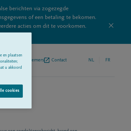
lse berichten via zogezegde
sgegevens of een betaling te bekomen.
eerdere acties om dit te voorkomen.
e en plaatsen
egrafenisondernemers
Contact
NL
FR
naliteiten;
aat u akkoord
lle cookies