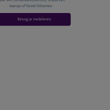
tuur een condoléancebericht, brand een
kaarsje of bestel bloemen
Betuig je medeleven