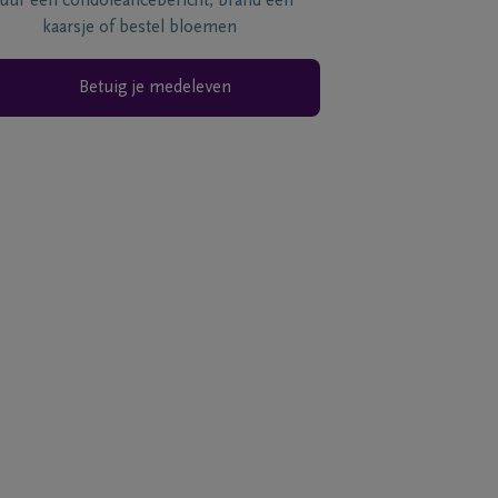
tuur een condoléancebericht, brand een
kaarsje of bestel bloemen
Betuig je medeleven