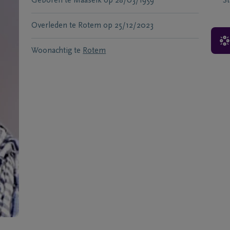
Geboren te
Maaseik
op
28/03/1959
S
Overleden te
Rotem
op
25/12/2023
Woonachtig te
Rotem