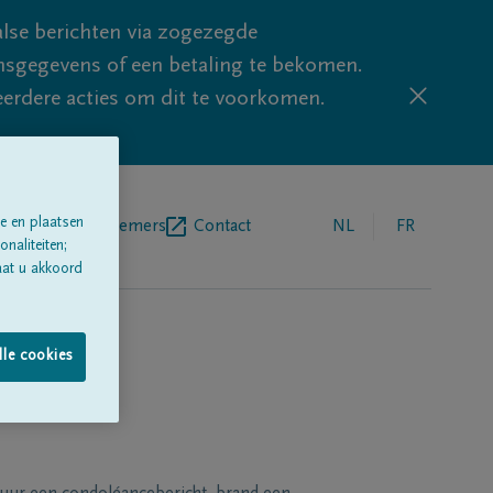
lse berichten via zogezegde
sgegevens of een betaling te bekomen.
eerdere acties om dit te voorkomen.
e en plaatsen
egrafenisondernemers
Contact
NL
FR
naliteiten;
aat u akkoord
lle cookies