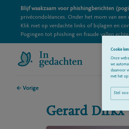
Blijf waakzaam voor phishingberichten (pogi
privécondoléances. Onder het mom van een c
Klik niet op verdachte links of bijlagen en 
Pogingen tot phishing en fraude vallen echter
Cookie ken
Onze websi
we automati
daarvoor v
met het ops
← Vorige
Stel voo
Gerard
Dirkx