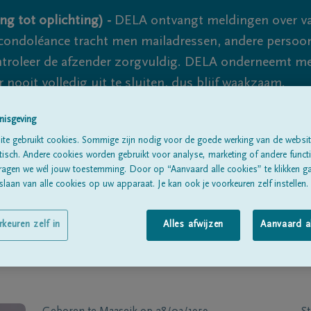
ng tot oplichting) -
DELA ontvangt meldingen over va
ondoléance tracht men mailadressen, andere persoon
controleer de afzender zorgvuldig. DELA onderneemt m
 nooit volledig uit te sluiten, dus blijf waakzaam.
nisgeving
te gebruikt cookies. Sommige zijn nodig voor de goede werking van de websit
Alle rouwberichten
Over ons
B
sch. Andere cookies worden gebruikt voor analyse, marketing of andere functio
ragen we wél jouw toestemming. Door op “Aanvaard alle cookies” te klikken g
laan van alle cookies op uw apparaat. Je kan ook je voorkeuren zelf instellen.
rkeuren zelf in
Alles afwijzen
Aanvaard a