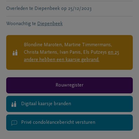
Overleden te
Diepenbeek
op
25/12/2023
Woonachtig te
Diepenbeek
Blondine Maroten, Martine Timmermans,
Christa Martens, Ivan Panis, Els Putzeys
en
25
andere
hebben een kaarsje gebrand.
Rouwregister
Digitaal kaarsje branden
Privé condoléancebericht versturen