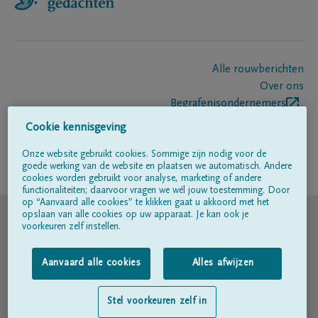
Alle rouwberichten
Over ons
Begrafenisondernemers
Contact
Cookie kennisgeving
Onze website gebruikt cookies. Sommige zijn nodig voor de
goede werking van de website en plaatsen we automatisch. Andere
Volg ons op
cookies worden gebruikt voor analyse, marketing of andere
functionaliteiten; daarvoor vragen we wél jouw toestemming. Door
op “Aanvaard alle cookies” te klikken gaat u akkoord met het
© DELA
opslaan van alle cookies op uw apparaat. Je kan ook je
voorkeuren zelf instellen.
Gebruiksvoorwaarden
Aanvaard alle cookies
Alles afwijzen
Privacyverklaring
Stel voorkeuren zelf in
Toegankelijkheidsverklaring