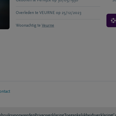
Geboren te
Pervijze
op
30/05/1930
S
Overleden te
VEURNE
op
25/12/2023
Woonachtig te
Veurne
ontact
bruiksvoorwaarden
Privacyverklaring
Toegankelijkheidsverklaring
C