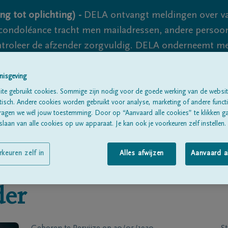
ng tot oplichting) -
DELA ontvangt meldingen over va
ondoléance tracht men mailadressen, andere persoon
controleer de afzender zorgvuldig. DELA onderneemt m
 nooit volledig uit te sluiten, dus blijf waakzaam.
nisgeving
te gebruikt cookies. Sommige zijn nodig voor de goede werking van de websit
sch. Andere cookies worden gebruikt voor analyse, marketing of andere functio
Alle rouwberichten
Over ons
B
ragen we wél jouw toestemming. Door op “Aanvaard alle cookies” te klikken g
laan van alle cookies op uw apparaat. Je kan ook je voorkeuren zelf instellen.
rkeuren zelf in
Alles afwijzen
Aanvaard a
der