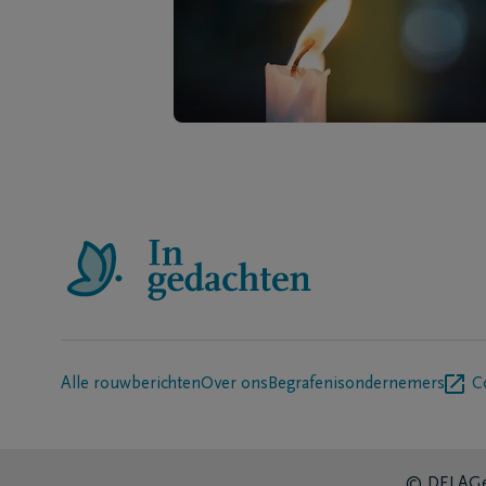
Alle rouwberichten
Over ons
Begrafenisondernemers
C
© DELA
Ge