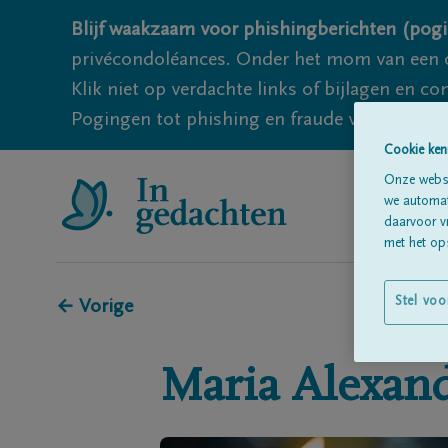
Blijf waakzaam voor phishingberichten (pogi
privécondoléances. Onder het mom van een c
Klik niet op verdachte links of bijlagen en 
Pogingen tot phishing en fraude vallen echter
Cookie ken
Onze websi
we automati
daarvoor v
met het ops
Stel voo
← Vorige
Maria
Alexan