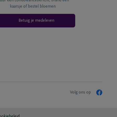
tuur een condoléancebericht, brand een
kaarsje of bestel bloemen
Betuig je medeleven
Volg ons op
ookiebeleid