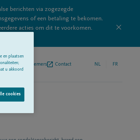
lse berichten via zogezegde
sgegevens of een betaling te bekomen.
eerdere acties om dit te voorkomen.
e en plaatsen
naliteiten;
egrafenisondernemers
Contact
NL
FR
aat u akkoord
lle cookies