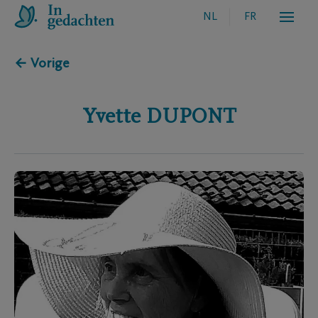
NL
FR
← Vorige
Yvette
DUPONT