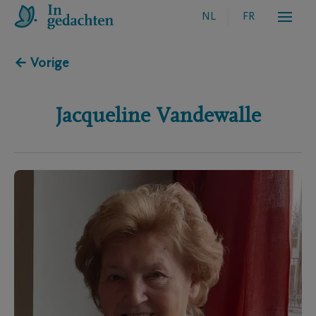
NL
FR
← Vorige
Jacqueline
Vandewalle