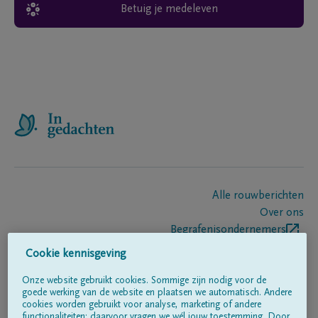
Betuig je medeleven
Alle rouwberichten
Over ons
Begrafenisondernemers
Contact
Cookie kennisgeving
Onze website gebruikt cookies. Sommige zijn nodig voor de
goede werking van de website en plaatsen we automatisch. Andere
Volg ons op
cookies worden gebruikt voor analyse, marketing of andere
functionaliteiten; daarvoor vragen we wél jouw toestemming. Door