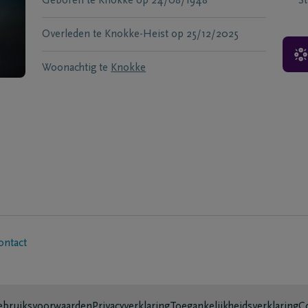
Geboren te
Knokke
op
24/08/1948
S
Overleden te
Knokke-Heist
op
25/12/2025
Woonachtig te
Knokke
ontact
bruiksvoorwaarden
Privacyverklaring
Toegankelijkheidsverklaring
C