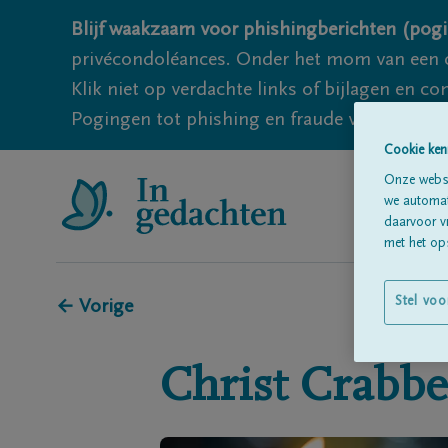
Blijf waakzaam voor phishingberichten (pogi
privécondoléances. Onder het mom van een c
Klik niet op verdachte links of bijlagen en 
Pogingen tot phishing en fraude vallen echter
Cookie ken
Onze websi
we automati
daarvoor v
met het ops
Stel voo
← Vorige
Christ
Crabbe