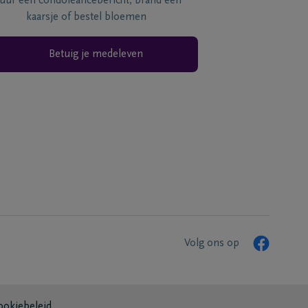
tuur een condoléancebericht, brand een
kaarsje of bestel bloemen
Betuig je medeleven
Volg ons op
ookiebeleid