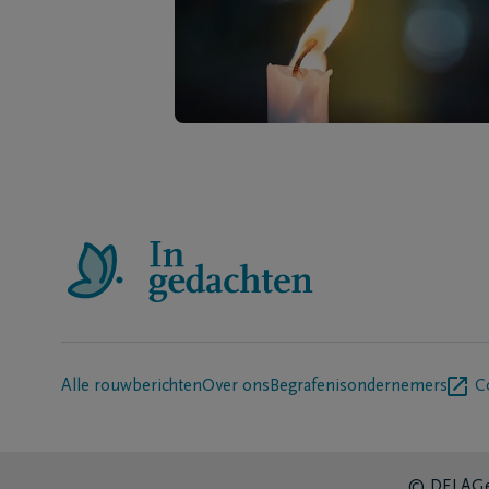
Alle rouwberichten
Over ons
Begrafenisondernemers
C
© DELA
Ge