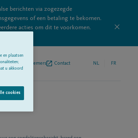
lse berichten via zogezegde
sgegevens of een betaling te bekomen.
eerdere acties om dit te voorkomen.
e en plaatsen
naliteiten;
egrafenisondernemers
Contact
NL
FR
aat u akkoord
lle cookies