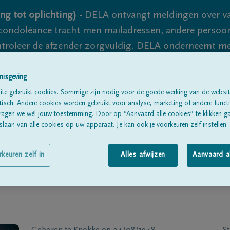
ng tot oplichting) -
DELA ontvangt meldingen over va
ondoléance tracht men mailadressen, andere persoon
controleer de afzender zorgvuldig. DELA onderneemt m
 nooit volledig uit te sluiten, dus blijf waakzaam.
nisgeving
te gebruikt cookies. Sommige zijn nodig voor de goede werking van de websit
sch. Andere cookies worden gebruikt voor analyse, marketing of andere functio
Alle rouwberichten
Over ons
B
ragen we wél jouw toestemming. Door op “Aanvaard alle cookies” te klikken g
laan van alle cookies op uw apparaat. Je kan ook je voorkeuren zelf instellen.
rkeuren zelf in
Alles afwijzen
Aanvaard a