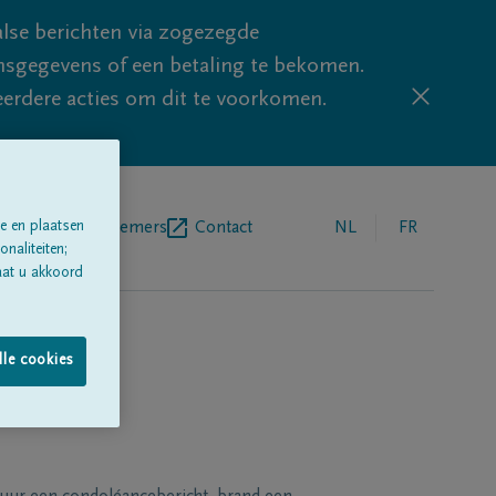
lse berichten via zogezegde
sgegevens of een betaling te bekomen.
eerdere acties om dit te voorkomen.
e en plaatsen
egrafenisondernemers
Contact
NL
FR
naliteiten;
aat u akkoord
lle cookies