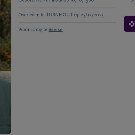
Geboren te
Turnhout
op
10/10/1960
S
Overleden te
TURNHOUT
op
25/12/2025
Woonachtig te
Beerse