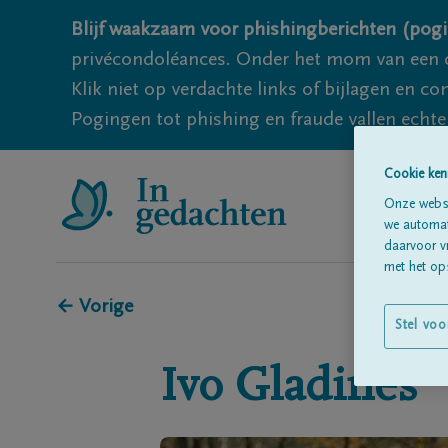
Blijf waakzaam voor phishingberichten (pogi
privécondoléances. Onder het mom van een c
Klik niet op verdachte links of bijlagen en 
Pogingen tot phishing en fraude vallen echter
Cookie ken
Onze websi
we automati
daarvoor v
met het ops
← Vorige
Stel voo
Ivo
Gladines