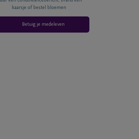
tuur een condoléancebericht, brand een
kaarsje of bestel bloemen
Betuig je medeleven