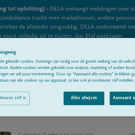
ng tot oplichting) -
DELA ontvangt meldingen over va
ondoléance tracht men mailadressen, andere persoon
controleer de afzender zorgvuldig. DELA onderneemt m
 nooit volledig uit te sluiten, dus blijf waakzaam.
nisgeving
te gebruikt cookies. Sommige zijn nodig voor de goede werking van de websit
Alle rouwberichten
Over ons
B
sch. Andere cookies worden gebruikt voor analyse, marketing of andere functio
ragen we wél jouw toestemming. Door op “Aanvaard alle cookies” te klikken g
laan van alle cookies op uw apparaat. Je kan ook je voorkeuren zelf instellen.
rkeuren zelf in
Alles afwijzen
Aanvaard a