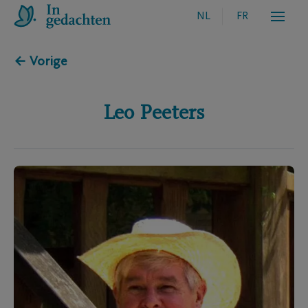
NL
FR
← Vorige
Leo
Peeters