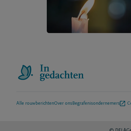
Alle rouwberichten
Over ons
Begrafenisondernemers
C
© DELA
Ge