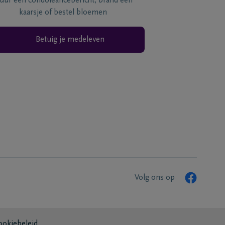
tuur een condoléancebericht, brand een
kaarsje of bestel bloemen
Betuig je medeleven
Volg ons op
ookiebeleid