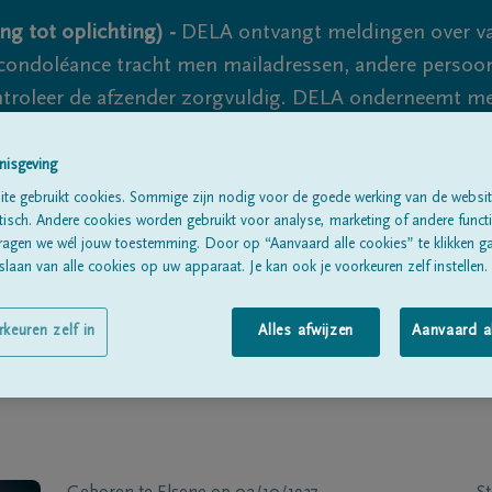
ng tot oplichting) -
DELA ontvangt meldingen over va
ondoléance tracht men mailadressen, andere persoon
controleer de afzender zorgvuldig. DELA onderneemt m
 nooit volledig uit te sluiten, dus blijf waakzaam.
nisgeving
te gebruikt cookies. Sommige zijn nodig voor de goede werking van de websit
sch. Andere cookies worden gebruikt voor analyse, marketing of andere functio
Alle rouwberichten
Over ons
B
ragen we wél jouw toestemming. Door op “Aanvaard alle cookies” te klikken g
laan van alle cookies op uw apparaat. Je kan ook je voorkeuren zelf instellen.
rkeuren zelf in
Alles afwijzen
Aanvaard a