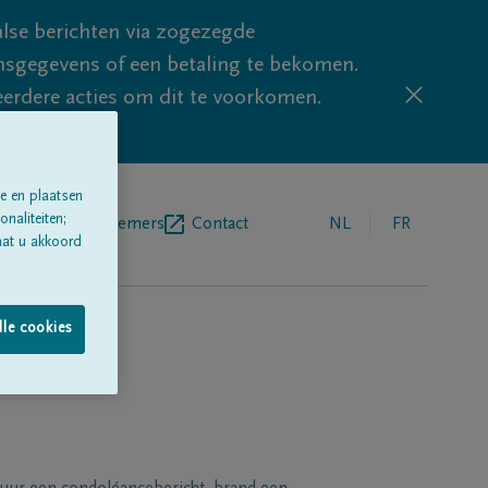
lse berichten via zogezegde
sgegevens of een betaling te bekomen.
eerdere acties om dit te voorkomen.
e en plaatsen
naliteiten;
egrafenisondernemers
Contact
NL
FR
aat u akkoord
lle cookies