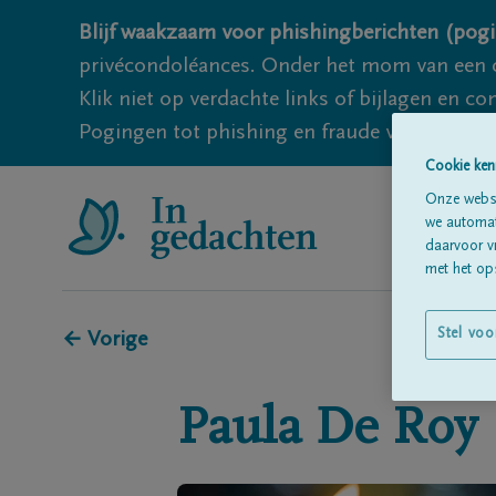
Blijf waakzaam voor phishingberichten (pogi
privécondoléances. Onder het mom van een c
Klik niet op verdachte links of bijlagen en 
Pogingen tot phishing en fraude vallen echter
Cookie ken
Onze websi
we automati
daarvoor v
met het ops
Stel voo
← Vorige
Paula
De Roy