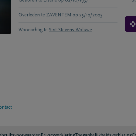
Geboren te
Elsene
op
02/10/1937
S
Overleden te
ZAVENTEM
op
25/12/2025
Woonachtig te
Sint-Stevens-Woluwe
ontact
bruiksvoorwaarden
Privacyverklaring
Toegankelijkheidsverklaring
C