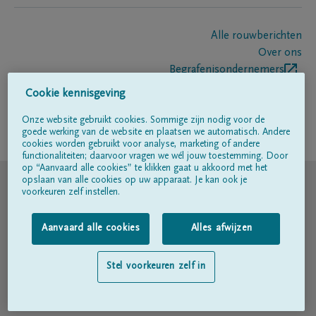
Alle rouwberichten
Over ons
Begrafenisondernemers
Contact
Cookie kennisgeving
Onze website gebruikt cookies. Sommige zijn nodig voor de
goede werking van de website en plaatsen we automatisch. Andere
Volg ons op
cookies worden gebruikt voor analyse, marketing of andere
functionaliteiten; daarvoor vragen we wél jouw toestemming. Door
op “Aanvaard alle cookies” te klikken gaat u akkoord met het
© DELA
opslaan van alle cookies op uw apparaat. Je kan ook je
voorkeuren zelf instellen.
Gebruiksvoorwaarden
Aanvaard alle cookies
Alles afwijzen
Privacyverklaring
Stel voorkeuren zelf in
Toegankelijkheidsverklaring
Cookiebeleid