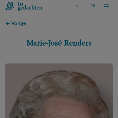
NL
FR
← Vorige
Marie-José
Renders