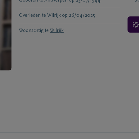
Geboren te
Antwerpen
op
25/07/1944
S
Overleden te
Wilrijk
op
26/04/2025
Woonachtig te
Wilrijk