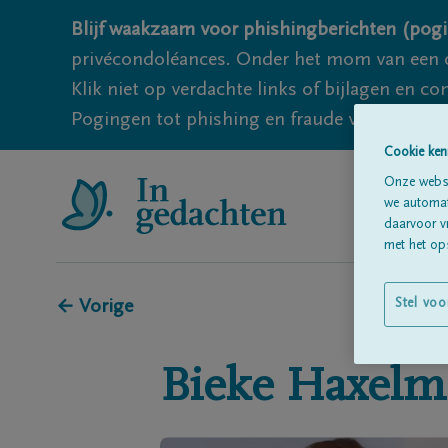
Blijf waakzaam voor phishingberichten (pogi
privécondoléances. Onder het mom van een c
Klik niet op verdachte links of bijlagen en 
Pogingen tot phishing en fraude vallen echter
Cookie ken
Onze websi
we automati
daarvoor v
met het ops
← Vorige
Stel voo
Bieke
Haxelm