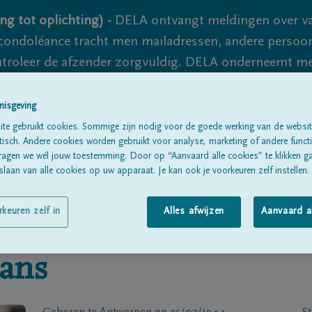
ng tot oplichting) -
DELA ontvangt meldingen over va
ondoléance tracht men mailadressen, andere persoon
controleer de afzender zorgvuldig. DELA onderneemt m
 nooit volledig uit te sluiten, dus blijf waakzaam.
nisgeving
te gebruikt cookies. Sommige zijn nodig voor de goede werking van de websit
sch. Andere cookies worden gebruikt voor analyse, marketing of andere functio
Alle rouwberichten
Over ons
B
ragen we wél jouw toestemming. Door op “Aanvaard alle cookies” te klikken g
laan van alle cookies op uw apparaat. Je kan ook je voorkeuren zelf instellen.
rkeuren zelf in
Alles afwijzen
Aanvaard a
ans