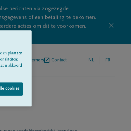
lse berichten via zogezegde
sgegevens of een betaling te bekomen.
eerdere acties om dit te voorkomen.
e en plaatsen
naliteiten;
egrafenisondernemers
Contact
NL
FR
aat u akkoord
lle cookies