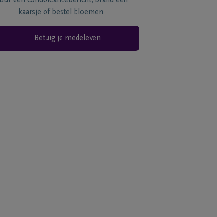
tuur een condoléancebericht, brand een
kaarsje of bestel bloemen
Betuig je medeleven