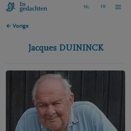
NL
FR
← Vorige
Jacques
DUININCK