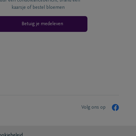
tuur een condoléancebericht, brand een
kaarsje of bestel bloemen
Betuig je medeleven
Volg ons op
ookiebeleid