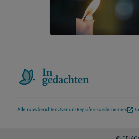
Alle rouwberichten
Over ons
Begrafenisondernemers
C
© DELA
Ge