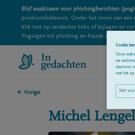
Blijf waakzaam voor phishingberichten (pogi
privécondoléances. Onder het mom van een c
Klik niet op verdachte links of bijlagen en 
Pogingen tot phishing en fraude vallen echter
Cookie ken
Onze websi
we automati
daarvoor v
met het ops
Stel voo
← Vorige
Michel
Lenge