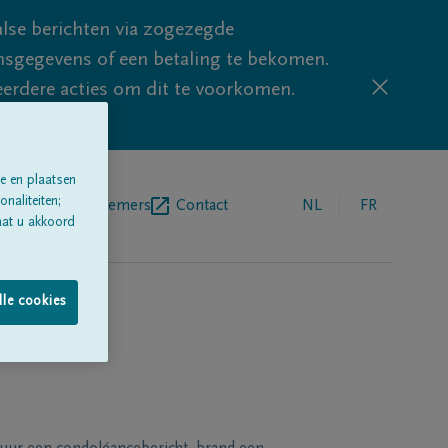
lse berichten via zogezegde
sgegevens of een betaling te bekomen.
eerdere acties om dit te voorkomen.
e en plaatsen
naliteiten;
egrafenisondernemers
Contact
NL
FR
aat u akkoord
lle cookies