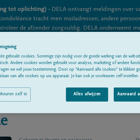
ng tot oplichting) -
DELA ontvangt meldingen over va
ondoléance tracht men mailadressen, andere persoon
controleer de afzender zorgvuldig. DELA onderneemt m
 nooit volledig uit te sluiten, dus blijf waakzaam.
nisgeving
te gebruikt cookies. Sommige zijn nodig voor de goede werking van de websit
sch. Andere cookies worden gebruikt voor analyse, marketing of andere functio
Alle rouwberichten
Over ons
B
ragen we wél jouw toestemming. Door op “Aanvaard alle cookies” te klikken g
laan van alle cookies op uw apparaat. Je kan ook je voorkeuren zelf instellen.
rkeuren zelf in
Alles afwijzen
Aanvaard a
le