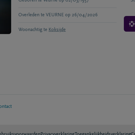
Geboren te
Veurne
op
02/03/1957
S
Overleden te
VEURNE
op
26/04/2026
Woonachtig te
Koksijde
ontact
bruiksvoorwaarden
Privacyverklaring
Toegankelijkheidsverklaring
C