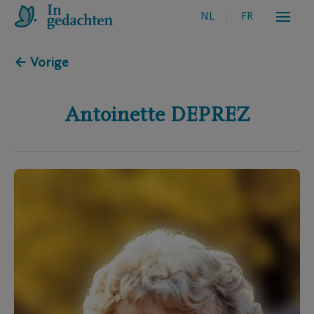
NL
FR
← Vorige
Antoinette
DEPREZ