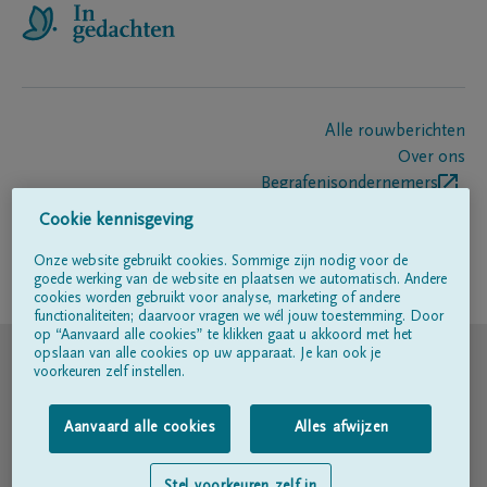
Alle rouwberichten
Over ons
Begrafenisondernemers
Contact
Cookie kennisgeving
Onze website gebruikt cookies. Sommige zijn nodig voor de
goede werking van de website en plaatsen we automatisch. Andere
Volg ons op
cookies worden gebruikt voor analyse, marketing of andere
functionaliteiten; daarvoor vragen we wél jouw toestemming. Door
op “Aanvaard alle cookies” te klikken gaat u akkoord met het
© DELA
opslaan van alle cookies op uw apparaat. Je kan ook je
voorkeuren zelf instellen.
Gebruiksvoorwaarden
Aanvaard alle cookies
Alles afwijzen
Privacyverklaring