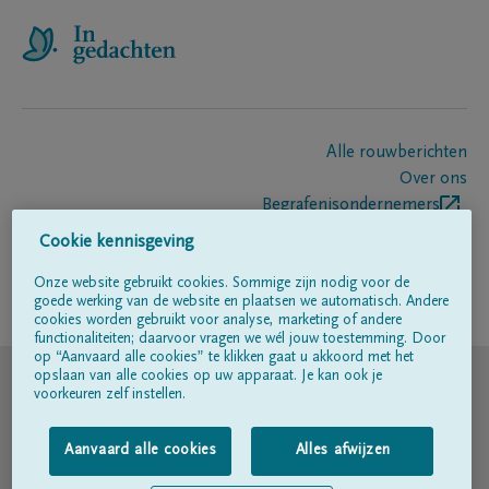
Alle rouwberichten
Over ons
Begrafenisondernemers
Contact
Cookie kennisgeving
Onze website gebruikt cookies. Sommige zijn nodig voor de
goede werking van de website en plaatsen we automatisch. Andere
Volg ons op
cookies worden gebruikt voor analyse, marketing of andere
functionaliteiten; daarvoor vragen we wél jouw toestemming. Door
op “Aanvaard alle cookies” te klikken gaat u akkoord met het
© DELA
opslaan van alle cookies op uw apparaat. Je kan ook je
voorkeuren zelf instellen.
Gebruiksvoorwaarden
Aanvaard alle cookies
Alles afwijzen
Privacyverklaring