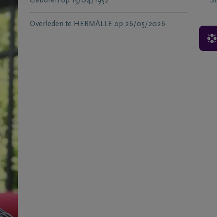
Geboren
op
15/04/1952
S
Overleden te
HERMALLE
op
26/05/2026