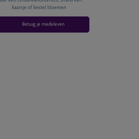
tuur een condoléancebericht, brand een
kaarsje of bestel bloemen
Betuig je medeleven