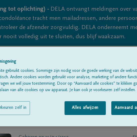
ng tot oplichting) -
DELA ontvangt meldingen over va
ondoléance tracht men mailadressen, andere persoon
controleer de afzender zorgvuldig. DELA onderneemt m
 nooit volledig uit te sluiten, dus blijf waakzaam.
nisgeving
Alle rouwberichten
Over ons
B
te gebruikt cookies. Sommige zijn nodig voor de goede werking van de websit
sch. Andere cookies worden gebruikt voor analyse, marketing of andere functio
ragen we wél jouw toestemming. Door op “Aanvaard alle cookies” te klikken g
laan van alle cookies op uw apparaat. Je kan ook je voorkeuren zelf instellen.
rkeuren zelf in
Alles afwijzen
Aanvaard a
ELMAN