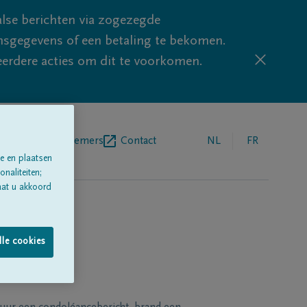
lse berichten via zogezegde
sgegevens of een betaling te bekomen.
eerdere acties om dit te voorkomen.
egrafenisondernemers
Contact
NL
FR
e en plaatsen
naliteiten;
aat u akkoord
lle cookies