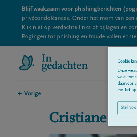
Blijf waakzaam voor phishingberichten (pogi
privécondoléances. Onder het mom van een c
Klik niet op verdachte links of bijlagen en 
Pogingen tot phishing en fraude vallen echter
Cookie ken
Onze websi
we automati
daarvoor v
met het ops
← Vorige
Stel voo
Cristiane
DA