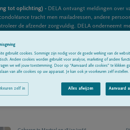
ng tot oplichting) -
DELA ontvangt meldingen over va
ondoléance tracht men mailadressen, andere persoon
controleer de afzender zorgvuldig. DELA onderneemt m
 nooit volledig uit te sluiten, dus blijf waakzaam.
nisgeving
te gebruikt cookies. Sommige zijn nodig voor de goede werking van de websit
Alle rouwberichten
Over ons
B
sch. Andere cookies worden gebruikt voor analyse, marketing of andere functio
ragen we wél jouw toestemming. Door op “Aanvaard alle cookies” te klikken g
laan van alle cookies op uw apparaat. Je kan ook je voorkeuren zelf instellen.
rkeuren zelf in
Alles afwijzen
Aanvaard a