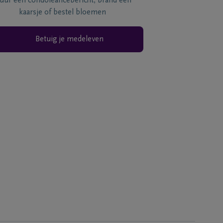
tuur een condoléancebericht, brand een
kaarsje of bestel bloemen
Betuig je medeleven