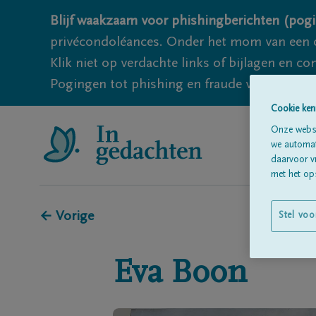
Blijf waakzaam voor phishingberichten (pogi
privécondoléances. Onder het mom van een c
Klik niet op verdachte links of bijlagen en 
Pogingen tot phishing en fraude vallen echter
Cookie ken
Onze websi
we automati
daarvoor v
met het ops
← Vorige
Stel voo
Eva
Boon