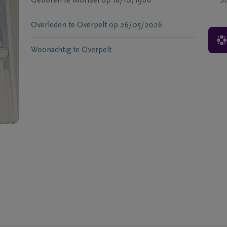
Geboren te
Mortsel
op
18/10/1966
S
Overleden te
Overpelt
op
26/05/2026
Woonachtig te
Overpelt