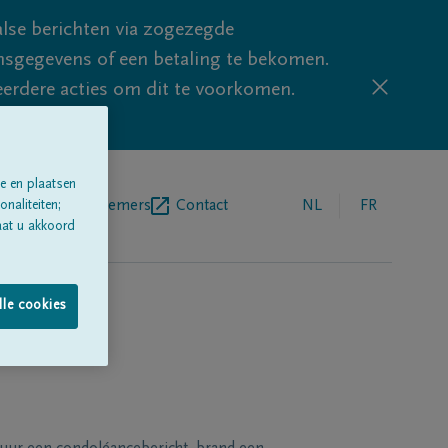
lse berichten via zogezegde
sgegevens of een betaling te bekomen.
eerdere acties om dit te voorkomen.
e en plaatsen
egrafenisondernemers
Contact
NL
FR
naliteiten;
aat u akkoord
lle cookies