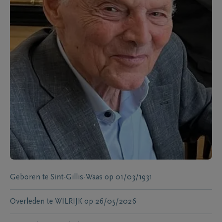
Geboren te
Sint-Gillis-Waas
op
01/03/1931
Overleden te
WILRIJK
op
26/05/2026