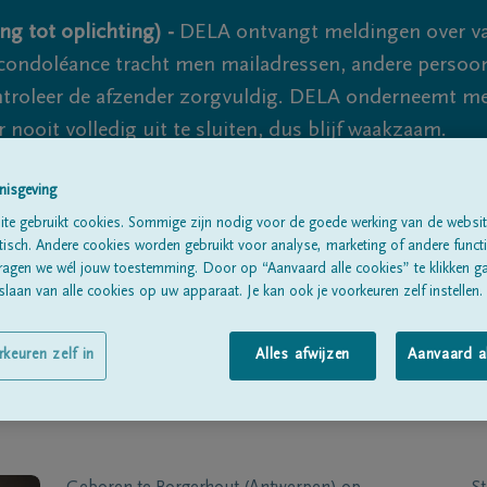
ng tot oplichting) -
DELA ontvangt meldingen over va
ondoléance tracht men mailadressen, andere persoon
controleer de afzender zorgvuldig. DELA onderneemt m
 nooit volledig uit te sluiten, dus blijf waakzaam.
nisgeving
Alle rouwberichten
Over ons
B
te gebruikt cookies. Sommige zijn nodig voor de goede werking van de websit
sch. Andere cookies worden gebruikt voor analyse, marketing of andere functio
ragen we wél jouw toestemming. Door op “Aanvaard alle cookies” te klikken g
laan van alle cookies op uw apparaat. Je kan ook je voorkeuren zelf instellen.
rkeuren zelf in
Alles afwijzen
Aanvaard a