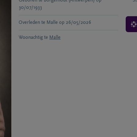
Geboren te
Borgerhout (Antwerpen)
op
S
30/07/1933
Overleden te
Malle
op
26/05/2026
Woonachtig te
Malle