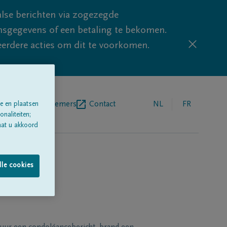
lse berichten via zogezegde
sgegevens of een betaling te bekomen.
eerdere acties om dit te voorkomen.
egrafenisondernemers
Contact
NL
FR
e en plaatsen
naliteiten;
aat u akkoord
lle cookies