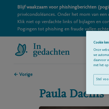
Blijf waakzaam voor phishingberichten (pogi
privécondoléances. Onder het mom van een c
Klik niet op verdachte links of bijlagen en 
Pogingen tot phishing en fraude vallen echter
Cookie ken
Onze websi
we automati
daarvoor v
met het ops
← Vorige
Stel voo
Paula
Daems