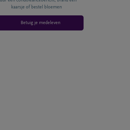
tuur een condoléancebericht, brand een
kaarsje of bestel bloemen
Betuig je medeleven