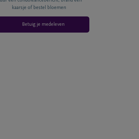
tuur een condoléancebericht, brand een
kaarsje of bestel bloemen
Betuig je medeleven