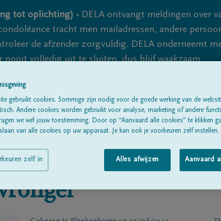
ng tot oplichting) -
DELA ontvangt meldingen over va
ondoléance tracht men mailadressen, andere persoon
controleer de afzender zorgvuldig. DELA onderneemt m
 nooit volledig uit te sluiten, dus blijf waakzaam.
nisgeving
te gebruikt cookies. Sommige zijn nodig voor de goede werking van de websit
Alle rouwberichten
Over ons
B
sch. Andere cookies worden gebruikt voor analyse, marketing of andere functio
ragen we wél jouw toestemming. Door op “Aanvaard alle cookies” te klikken g
laan van alle cookies op uw apparaat. Je kan ook je voorkeuren zelf instellen.
rkeuren zelf in
Alles afwijzen
Aanvaard a
vrongel