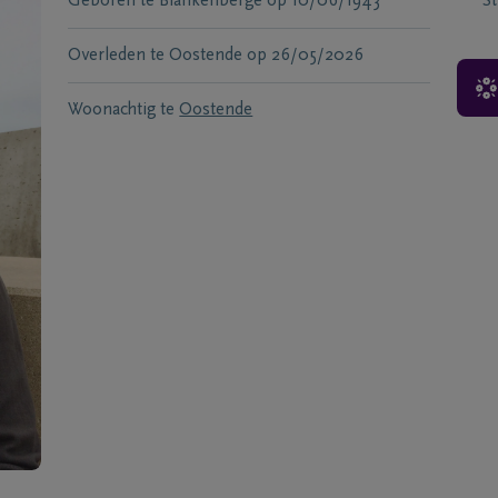
Geboren te
Blankenberge
op
10/06/1943
S
Overleden te
Oostende
op
26/05/2026
Woonachtig te
Oostende