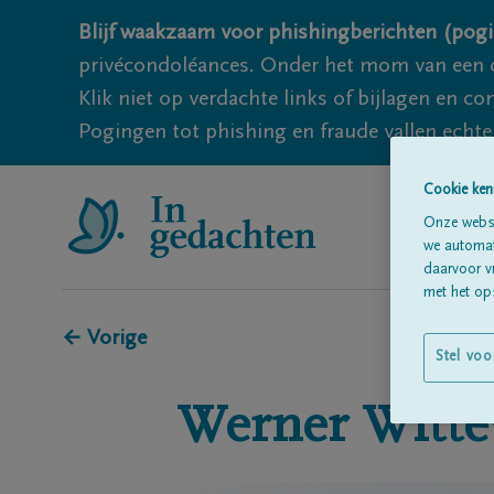
Blijf waakzaam voor phishingberichten (pogi
privécondoléances. Onder het mom van een c
Klik niet op verdachte links of bijlagen en 
Pogingen tot phishing en fraude vallen echter
Cookie ken
Onze websi
we automati
daarvoor v
met het ops
← Vorige
Stel voo
Werner
Witte