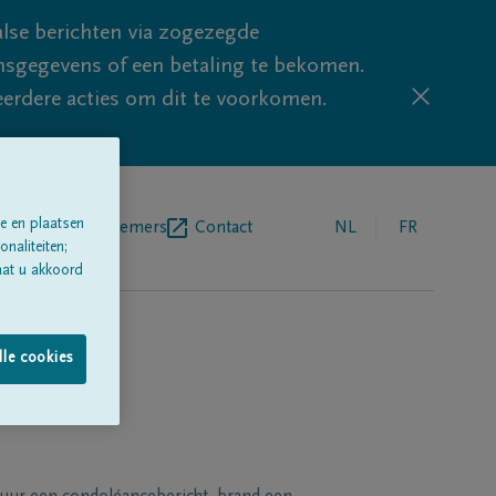
lse berichten via zogezegde
sgegevens of een betaling te bekomen.
eerdere acties om dit te voorkomen.
e en plaatsen
egrafenisondernemers
Contact
NL
FR
naliteiten;
aat u akkoord
lle cookies