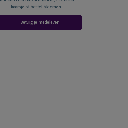
tuur een condoléancebericht, brand een
kaarsje of bestel bloemen
Betuig je medeleven