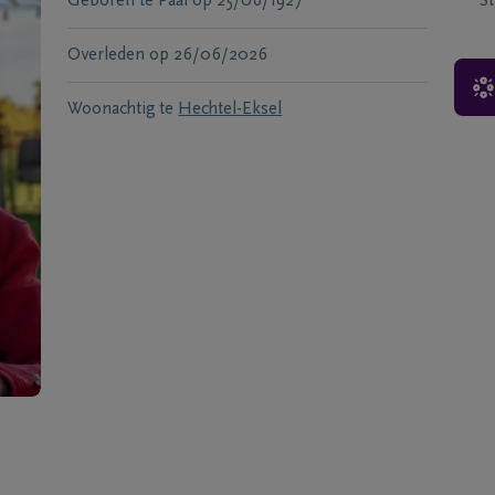
Geboren te
Paal
op
25/06/1927
S
Overleden
op
26/06/2026
Woonachtig te
Hechtel-Eksel