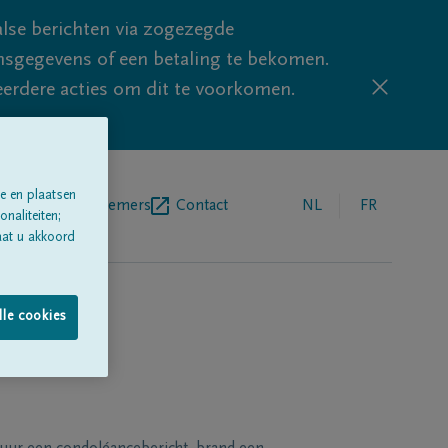
lse berichten via zogezegde
sgegevens of een betaling te bekomen.
eerdere acties om dit te voorkomen.
e en plaatsen
egrafenisondernemers
Contact
NL
FR
naliteiten;
aat u akkoord
lle cookies