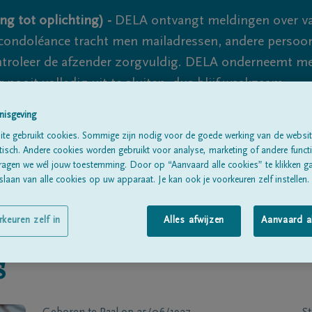
ng tot oplichting) -
DELA ontvangt meldingen over va
ondoléance tracht men mailadressen, andere persoon
controleer de afzender zorgvuldig. DELA onderneemt m
 nooit volledig uit te sluiten, dus blijf waakzaam.
nisgeving
te gebruikt cookies. Sommige zijn nodig voor de goede werking van de websit
Alle rouwberichten
Over ons
B
sch. Andere cookies worden gebruikt voor analyse, marketing of andere functio
ragen we wél jouw toestemming. Door op “Aanvaard alle cookies” te klikken g
laan van alle cookies op uw apparaat. Je kan ook je voorkeuren zelf instellen.
rkeuren zelf in
Alles afwijzen
Aanvaard a
s