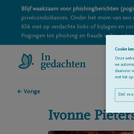
Blijf waakzaam voor phishingberichten (pogi
privécondoléances. Onder het mom van een c
Klik niet op verdachte links of bijlagen en 
Pogingen tot phishing en fraude vallen echter
Cookie ken
Onze websi
we automati
daarvoor v
met het ops
← Vorige
Stel voo
Ivonne
Pieter