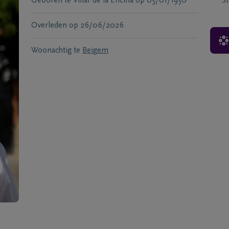
Geboren te
Villar de la Encina
op
05/01/1950
S
Overleden
op
26/06/2026
Woonachtig te
Beigem