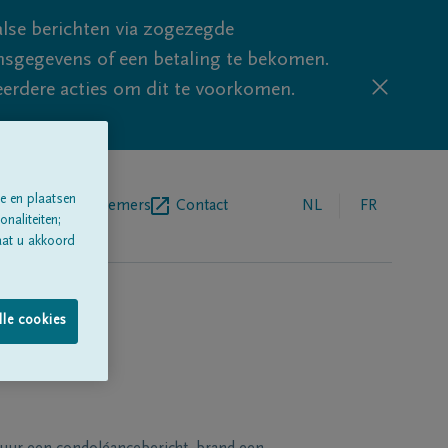
lse berichten via zogezegde
sgegevens of een betaling te bekomen.
eerdere acties om dit te voorkomen.
e en plaatsen
egrafenisondernemers
Contact
NL
FR
naliteiten;
aat u akkoord
lle cookies