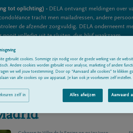
ng tot oplichting) -
DELA ontvangt meldingen over va
ondoléance tracht men mailadressen, andere persoon
controleer de afzender zorgvuldig. DELA onderneemt m
 nooit volledig uit te sluiten, dus blijf waakzaam.
nisgeving
te gebruikt cookies. Sommige zijn nodig voor de goede werking van de websit
Alle rouwberichten
Over ons
B
sch. Andere cookies worden gebruikt voor analyse, marketing of andere functio
ragen we wél jouw toestemming. Door op “Aanvaard alle cookies” te klikken g
laan van alle cookies op uw apparaat. Je kan ook je voorkeuren zelf instellen.
rkeuren zelf in
Alles afwijzen
Aanvaard a
Madrid