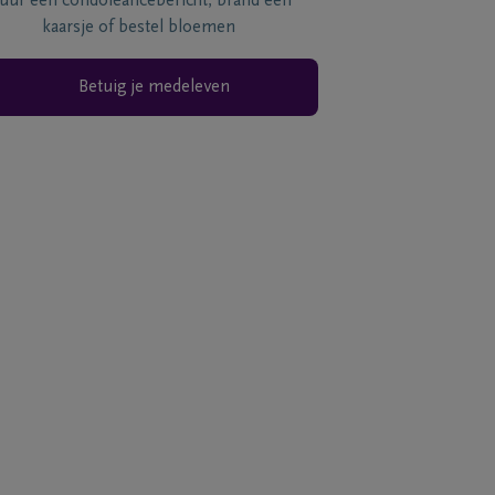
tuur een condoléancebericht, brand een
kaarsje of bestel bloemen
Betuig je medeleven