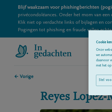
Blijf waakzaam voor phishingberichten (pogi
privécondoléances. Onder het mom van een c
Klik niet op verdachte links of bijlagen en 
Pogingen tot phishing en fraude vallen echter
Cookie ken
Onze websi
we automati
daarvoor v
met het ops
← Vorige
Stel voo
Reyes
Lopez-