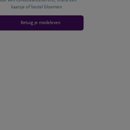
tuur een condoléancebericht, brand een
kaarsje of bestel bloemen
Betuig je medeleven