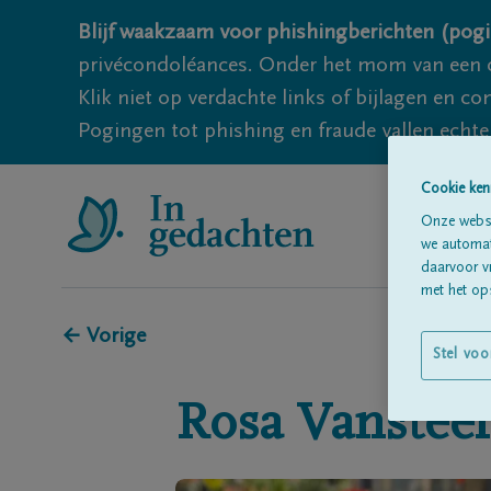
Blijf waakzaam voor phishingberichten (pogi
privécondoléances. Onder het mom van een c
Klik niet op verdachte links of bijlagen en 
Pogingen tot phishing en fraude vallen echter
Cookie ken
Onze websi
we automati
daarvoor v
met het ops
← Vorige
Stel voo
Rosa
Vanstee