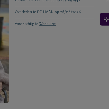
Geboren te
Lichtervelde
op
14/09/1947
S
Overleden te
DE HAAN
op
26/06/2026
Woonachtig te
Wenduine