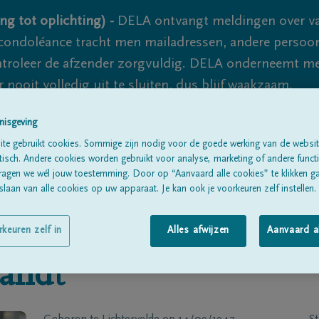
ng tot oplichting) -
DELA ontvangt meldingen over va
ondoléance tracht men mailadressen, andere persoon
controleer de afzender zorgvuldig. DELA onderneemt m
 nooit volledig uit te sluiten, dus blijf waakzaam.
nisgeving
te gebruikt cookies. Sommige zijn nodig voor de goede werking van de websit
Alle rouwberichten
Over ons
B
sch. Andere cookies worden gebruikt voor analyse, marketing of andere functio
ragen we wél jouw toestemming. Door op “Aanvaard alle cookies” te klikken g
laan van alle cookies op uw apparaat. Je kan ook je voorkeuren zelf instellen.
rkeuren zelf in
Alles afwijzen
Aanvaard a
landt