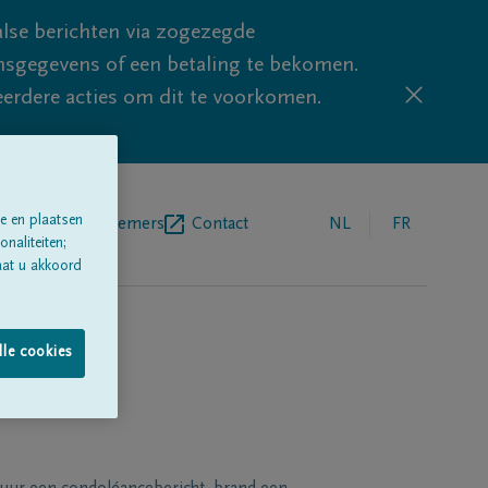
lse berichten via zogezegde
sgegevens of een betaling te bekomen.
eerdere acties om dit te voorkomen.
e en plaatsen
egrafenisondernemers
Contact
NL
FR
naliteiten;
aat u akkoord
lle cookies