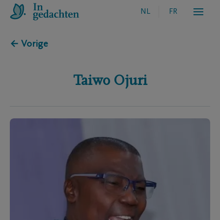
NL
FR
← Vorige
Taiwo
Ojuri