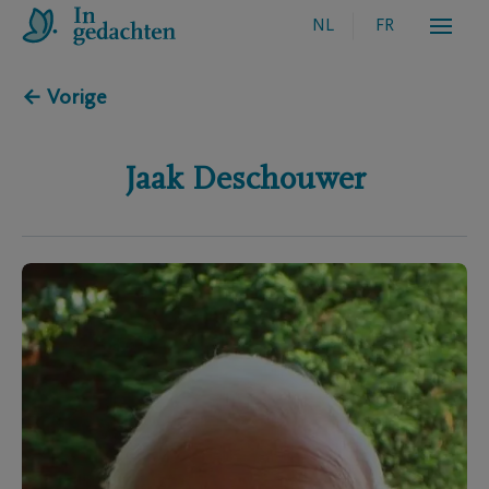
NL
FR
← Vorige
Jaak
Deschouwer