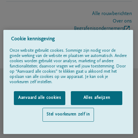
Alle rouwberichten
Over ons
Begrafenisondernemers
Contact
Cookie kennisgeving
Onze website gebruikt cookies. Sommige zijn nodig voor de
goede werking van de website en plaatsen we automatisch. Andere
Volg ons op
cookies worden gebruikt voor analyse, marketing of andere
functionaliteiten; daarvoor vragen we wél jouw toestemming. Door
op “Aanvaard alle cookies” te klikken gaat u akkoord met het
© DELA
opslaan van alle cookies op uw apparaat. Je kan ook je
voorkeuren zelf instellen.
Gebruiksvoorwaarden
Aanvaard alle cookies
Alles afwijzen
Privacyverklaring
Stel voorkeuren zelf in
Toegankelijkheidsverklaring
Cookiebeleid