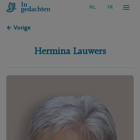
NL
FR
← Vorige
Hermina
Lauwers