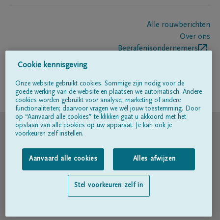
Alle rouwberichten
Over ons
Begrafenisondernemers
Contact
Cookie kennisgeving
Onze website gebruikt cookies. Sommige zijn nodig voor de
goede werking van de website en plaatsen we automatisch. Andere
Volg ons op
cookies worden gebruikt voor analyse, marketing of andere
functionaliteiten; daarvoor vragen we wél jouw toestemming. Door
op “Aanvaard alle cookies” te klikken gaat u akkoord met het
© DELA
opslaan van alle cookies op uw apparaat. Je kan ook je
voorkeuren zelf instellen.
Gebruiksvoorwaarden
Aanvaard alle cookies
Alles afwijzen
Privacyverklaring
Stel voorkeuren zelf in
Toegankelijkheidsverklaring
Cookiebeleid