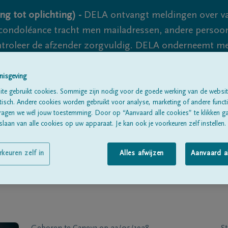
ng tot oplichting) -
DELA ontvangt meldingen over va
ondoléance tracht men mailadressen, andere persoon
controleer de afzender zorgvuldig. DELA onderneemt m
 nooit volledig uit te sluiten, dus blijf waakzaam.
nisgeving
te gebruikt cookies. Sommige zijn nodig voor de goede werking van de websit
sch. Andere cookies worden gebruikt voor analyse, marketing of andere functio
Alle rouwberichten
Over ons
B
ragen we wél jouw toestemming. Door op “Aanvaard alle cookies” te klikken g
laan van alle cookies op uw apparaat. Je kan ook je voorkeuren zelf instellen.
rkeuren zelf in
Alles afwijzen
Aanvaard a