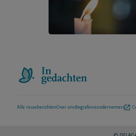
Alle rouwberichten
Over ons
Begrafenisondernemers
C
© DELA
Ge