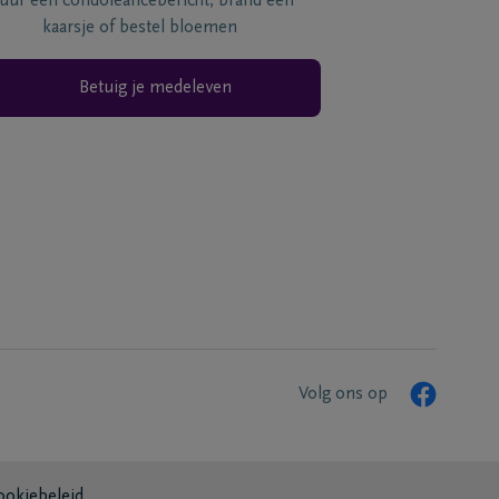
tuur een condoléancebericht, brand een
kaarsje of bestel bloemen
Betuig je medeleven
Volg ons op
ookiebeleid