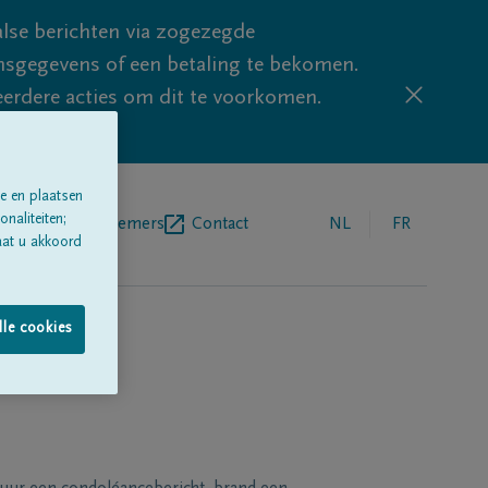
lse berichten via zogezegde
sgegevens of een betaling te bekomen.
eerdere acties om dit te voorkomen.
e en plaatsen
naliteiten;
egrafenisondernemers
Contact
NL
FR
aat u akkoord
lle cookies