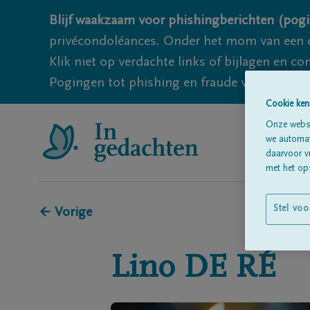
Blijf waakzaam voor phishingberichten (pogi
privécondoléances. Onder het mom van een c
Klik niet op verdachte links of bijlagen en 
Pogingen tot phishing en fraude vallen echter
Cookie ken
Onze websi
we automati
daarvoor v
met het ops
Stel voo
← Vorige
Lino
DE RÉ