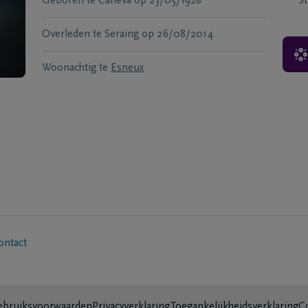
Geboren te
Caneva
op
23/05/1928
S
Overleden te
Seraing
op
26/08/2014
Woonachtig te
Esneux
ontact
bruiksvoorwaarden
Privacyverklaring
Toegankelijkheidsverklaring
C