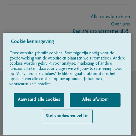
Alle rouwberichten
Over ons
Begrafenisondernemers
Contact
Cookie kennisgeving
Onze website gebruikt cookies. Sommige zijn nodig voor de
goede werking van de website en plaatsen we automatisch. Andere
Volg ons op
cookies worden gebruikt voor analyse, marketing of andere
functionaliteiten; daarvoor vragen we wél jouw toestemming. Door
op “Aanvaard alle cookies” te klikken gaat u akkoord met het
© DELA
opslaan van alle cookies op uw apparaat. Je kan ook je
voorkeuren zelf instellen.
Gebruiksvoorwaarden
Aanvaard alle cookies
Alles afwijzen
Privacyverklaring
Stel voorkeuren zelf in
Toegankelijkheidsverklaring
Cookiebeleid