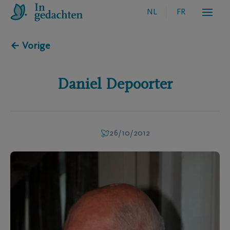
NL
FR
← Vorige
Daniel
Depoorter
26/10/2012